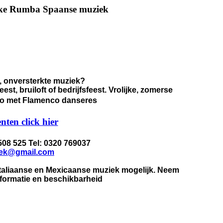
lijke Rumba Spaanse muziek
e, onversterkte muziek?
eest, bruiloft of bedrijfsfeest. Vrolijke, zomerse
 duo met Flamenco danseres
ten click hier
 508 525 Tel: 0320 769037
ek@gmail.com
Italiaanse en Mexicaanse muziek mogelijk. Neem
nformatie en beschikbarheid