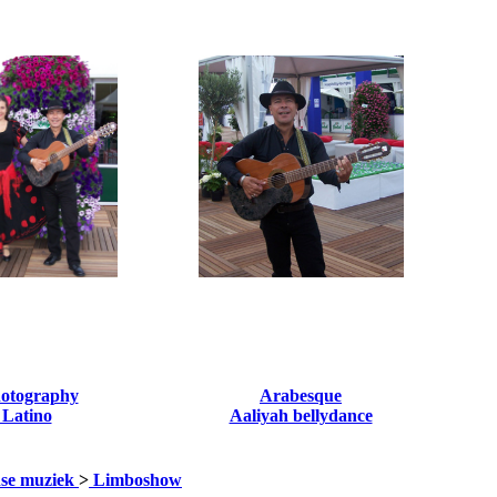
hotography
Arabesque
 Latino
Aaliyah bellydance
se muziek
>
Limboshow