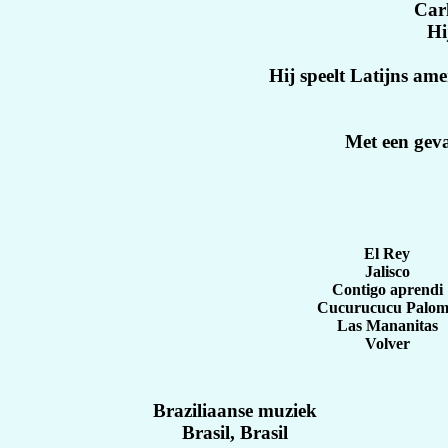
Carlo
Hij
Hij speelt Latijns ame
Met een geva
El Rey
Jalisco
Contigo aprendi
Cucurucucu Palo
Las Mananitas
Volver
Braziliaanse muziek
Brasil, Brasil