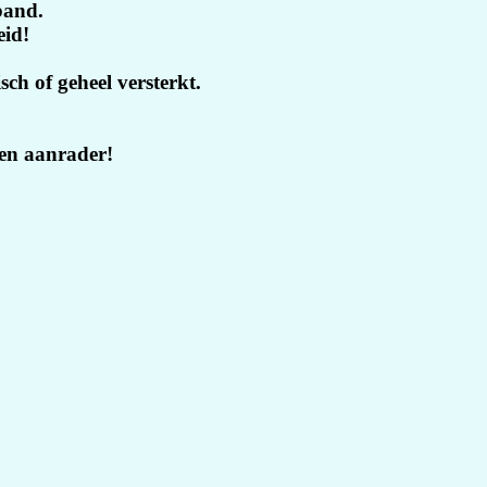
 band.
eid!
ch of geheel versterkt.
een aanrader!